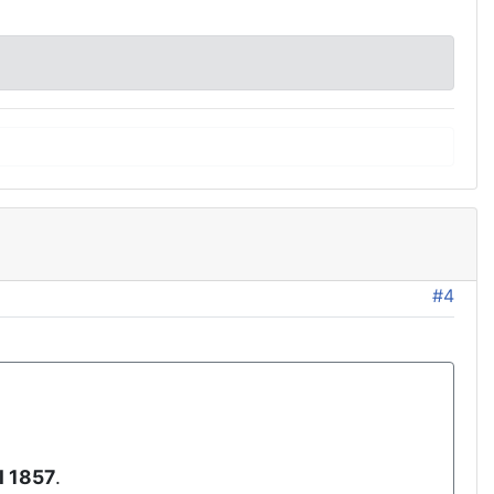
#4
il 1857
.