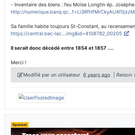
- Inventaire des biens : feu Moïse Longtin ép. Josèph
http://numerique.banq.qc...f=Li3RfHfMrCkyAU4f0jzz
Sa famille habite toujours St-Constant, au recenseme
https://central.bac-lac....img&id=4108782_00205
Il serait donc décédé entre 1854 et 1857 ....
Merci !
Modifié par un utilisateur
6 years ago
|
Raison:
Sponsor