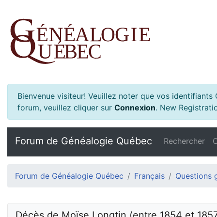
Bienvenue visiteur! Veuillez noter que vos identifiant
forum, veuillez cliquer sur
Connexion
.
New Registratio
Forum de Généalogie Québec
Rechercher
C
Forum de Généalogie Québec
Français
Questions 
Décès de Moïse Longtin (entre 1854 et 1857