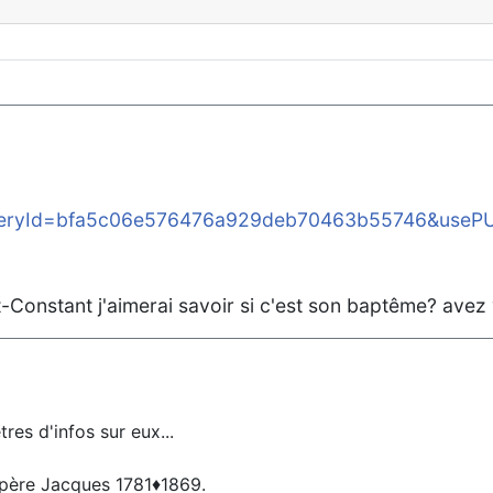
ueryId=bfa5c06e576476a929deb70463b55746&usePU
t-Constant j'aimerai savoir si c'est son baptême? ave
res d'infos sur eux...
 père Jacques 1781♦️1869.