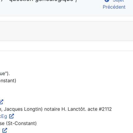
Précédent
ue").
onstant)
e, Jacques Longtin) notaire H. Lanctôt. acte #2112
bcEg
ise (St-Constant)
7