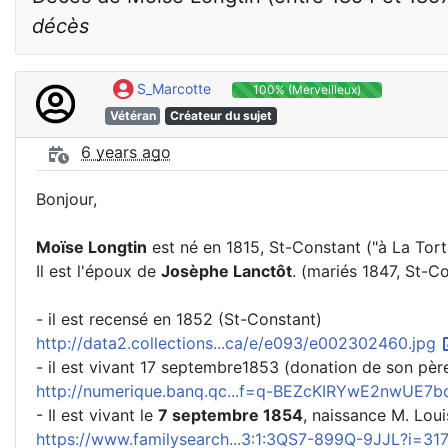
décès
S_Marcotte
100% (Merveilleux)
Vétéran
Créateur du sujet
6 years ago
Bonjour,
Moïse Longtin
est né en 1815, St-Constant ("à La Tort
Il est l'époux de
Josèphe Lanctôt
. (mariés 1847, St-C
- il est recensé en 1852 (St-Constant)
http://data2.collections...ca/e/e093/e002302460.jpg
- il est vivant 17 septembre1853 (donation de son pèr
http://numerique.banq.qc...f=q-BEZcKIRYwE2nwUE7
- Il est vivant le
7 septembre 1854
, naissance M. Lou
https://www.familysearch...3:1:3QS7-899Q-9JJL?i=31