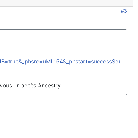
#3
B=true&_phsrc=uML154&_phstart=successSou
z vous un accès Ancestry