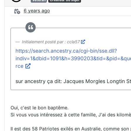
6 years ago
Initialement posté par : ccla57
https://search.ancestry.ca/cgi-bin/sse.dll?
indiv=1&dbid=1091&h=3990203&tid=&pid=&q
rce
sur ancestry ça dit: Jacques Morgles Longtin S
Oui, c'est le bon baptême.
Si vous vous intéressez à cette famille, J'ai des kilomèt
Il est des 58 Patriotes exilés en Australie, comme son