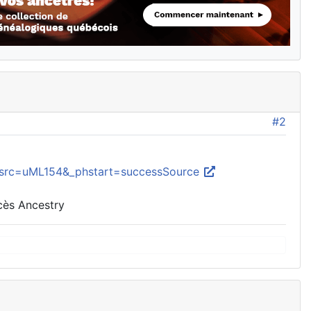
#2
src=uML154&_phstart=successSource
ccès Ancestry