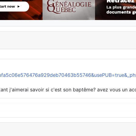
=bfa5c06e576476a929deb70463b55746&usePUB=true&_ph
ant j'aimerai savoir si c'est son baptême? avez vous un a