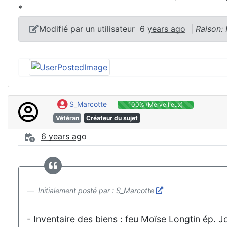
*
Modifié par un utilisateur
6 years ago
|
Raison:
S_Marcotte
100% (Merveilleux)
Vétéran
Créateur du sujet
6 years ago
Initialement posté par : S_Marcotte
- Inventaire des biens : feu Moïse Longtin ép. 