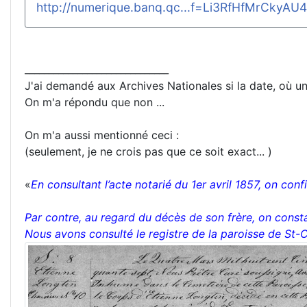
http://numerique.banq.qc...f=Li3RfHfMrCkyA
______________________________
J'ai demandé aux Archives Nationales si la date, où une
On m'a répondu que non ...
On m'a aussi mentionné ceci :
(seulement, je ne crois pas que ce soit exact... )
«
En consultant l’acte notarié du 1er avril 1857, on co
Par contre, au regard du décès de son frère, on constat
Nous avons consulté le registre de la paroisse de St-Co