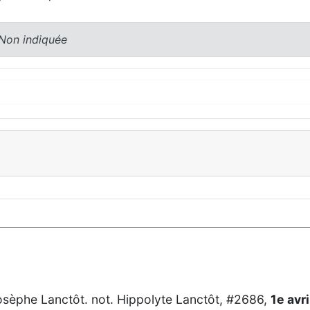
 Non indiquée
Josèphe Lanctôt. not. Hippolyte Lanctôt, #2686,
1e avr