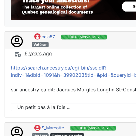
ccla57
100% (Merveilleux)
Vétéran
6 years ago
https://search.ancestry.ca/cgi-bin/sse.dll?
indiv=1&dbid=1091&h=3990203&tid=&pid=&queryId
sur ancestry ça dit: Jacques Morgles Longtin St-Const
Un petit pas à la fois ...
S_Marcotte
100% (Merveilleux)
Vétéran
Créateur du sujet