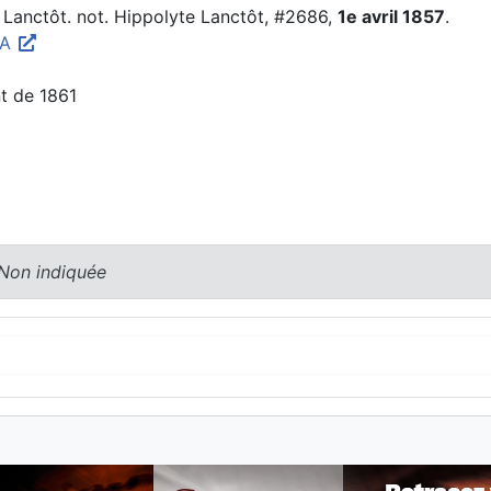
e Lanctôt. not. Hippolyte Lanctôt, #2686,
1e avril 1857
.
MA
nt de 1861
 Non indiquée