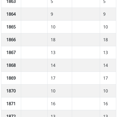
1863
5
5
1864
9
9
1865
10
10
1866
18
18
1867
13
13
1868
14
14
1869
17
17
1870
10
10
1871
16
16
1872
13
13