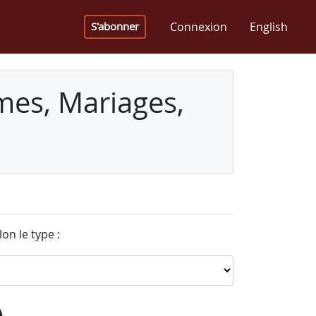
Connexion
English
S'abonner
mes, Mariages,
on le type :