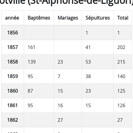
tville (St-Alphonse-de-Liguori
année
Baptêmes
Mariages
Sépultures
Total
1856
1
1
1857
161
41
202
1858
139
23
53
215
1859
95
7
38
140
1860
87
15
23
125
1861
95
16
15
126
1862
27
27