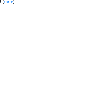
)
[
carte
]