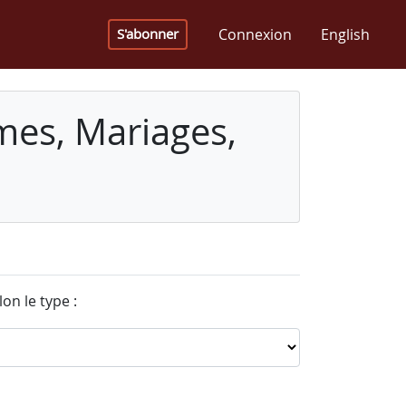
Connexion
English
S'abonner
mes, Mariages,
on le type :