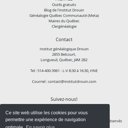
Outils gratuits
Blog de l'institut Drouin
Généalogie Québec Communauté (Meta)
Maires du Québec
Clergénéalogie
Contact
Institut généalogique Drouin
2855 Belcourt,
Longueuil, Québec, J4M 2B2
Tel : 514-400-3961 - L-V 8:30 à 16:30, HNE
Courriel :
contact@institutdrouin.com
Suivez-nous!
Ce site web utilise les cookies pour vous
permettre une expérience de navigation
Copyright
2026 Institut généalogique Drouin, Tous droits réservés
optimale.
En savoir plus