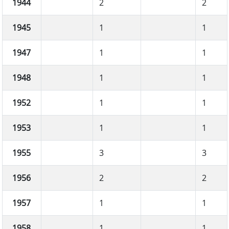
1944
2
2
1945
1
1
1947
1
1
1948
1
1
1952
1
1
1953
1
1
1955
3
3
1956
2
2
1957
1
1
1958
1
1