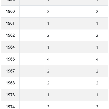
1960
2
2
1961
1
1
1962
2
2
1964
1
1
1966
4
4
1967
2
2
1968
2
2
1973
1
1
1974
3
3