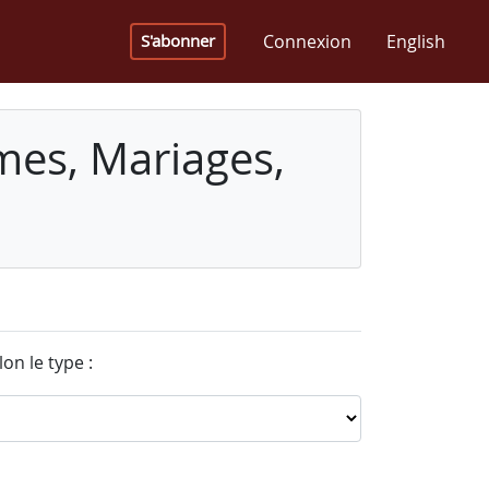
Connexion
English
S'abonner
mes, Mariages,
on le type :