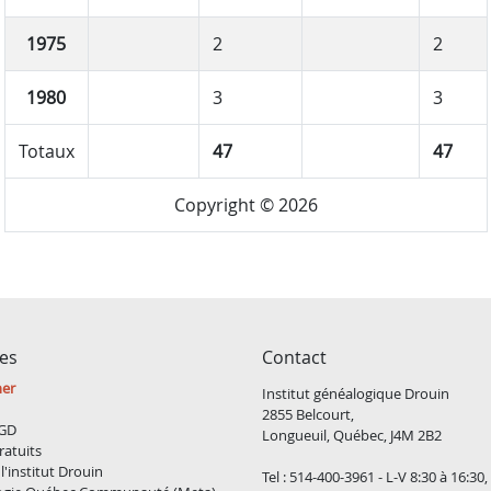
1975
2
2
1980
3
3
Totaux
47
47
Copyright © 2026
ces
Contact
ner
Institut généalogique Drouin
2855 Belcourt,
GD
Longueuil, Québec, J4M 2B2
ratuits
l'institut Drouin
Tel : 514-400-3961 - L-V 8:30 à 16:30