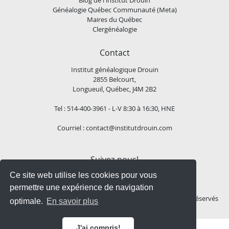
Généalogie Québec Communauté (Meta)
Maires du Québec
Clergénéalogie
Contact
Institut généalogique Drouin
2855 Belcourt,
Longueuil, Québec, J4M 2B2
Tel : 514-400-3961 - L-V 8:30 à 16:30, HNE
Courriel :
contact@institutdrouin.com
Suivez-nous!
Ce site web utilise les cookies pour vous
permettre une expérience de navigation
Copyright
2026 Institut généalogique Drouin, Tous droits réservés
optimale.
En savoir plus
J'ai compris!