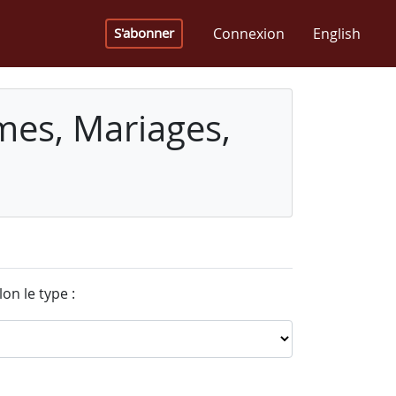
Connexion
English
S'abonner
mes, Mariages,
on le type :