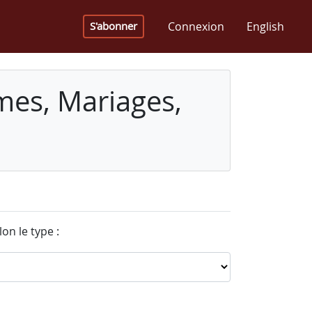
Connexion
English
S'abonner
mes, Mariages,
on le type :