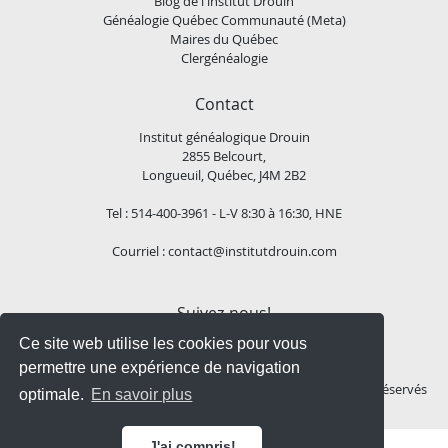
Blog de l'institut Drouin
Généalogie Québec Communauté (Meta)
Maires du Québec
Clergénéalogie
Contact
Institut généalogique Drouin
2855 Belcourt,
Longueuil, Québec, J4M 2B2
Tel : 514-400-3961 - L-V 8:30 à 16:30, HNE
Courriel :
contact@institutdrouin.com
Suivez-nous!
Ce site web utilise les cookies pour vous
permettre une expérience de navigation
Copyright
2026 Institut généalogique Drouin, Tous droits réservés
optimale.
En savoir plus
J'ai compris!