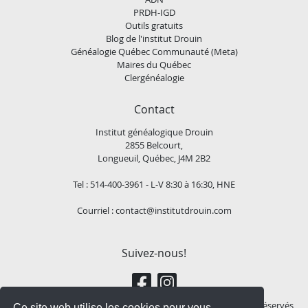
PRDH-IGD
Outils gratuits
Blog de l'institut Drouin
Généalogie Québec Communauté (Meta)
Maires du Québec
Clergénéalogie
Contact
Institut généalogique Drouin
2855 Belcourt,
Longueuil, Québec, J4M 2B2
Tel : 514-400-3961 - L-V 8:30 à 16:30, HNE
Courriel :
contact@institutdrouin.com
Suivez-nous!
Copyright
2026 Institut généalogique Drouin, Tous droits réservés
Ce site web utilise les cookies pour vous