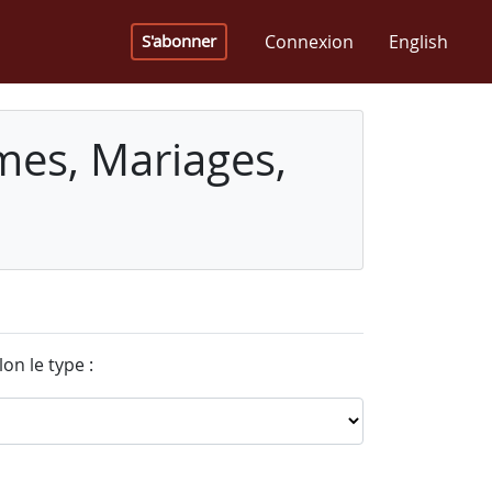
Connexion
English
S'abonner
mes, Mariages,
on le type :