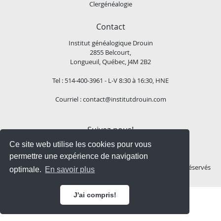
Clergénéalogie
Contact
Institut généalogique Drouin
2855 Belcourt,
Longueuil, Québec, J4M 2B2
Tel : 514-400-3961 - L-V 8:30 à 16:30, HNE
Courriel :
contact@institutdrouin.com
Suivez-nous!
Ce site web utilise les cookies pour vous
permettre une expérience de navigation
Copyright
2026 Institut généalogique Drouin, Tous droits réservés
optimale.
En savoir plus
J'ai compris!