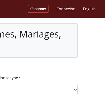
Connexion
English
S'abonner
mes, Mariages,
on le type :