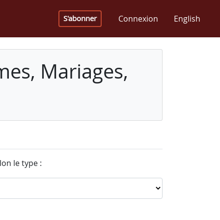
Connexion
English
S'abonner
mes, Mariages,
on le type :