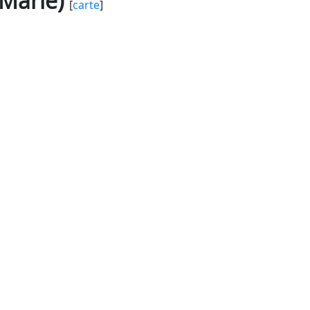
Marie)
[
carte
]