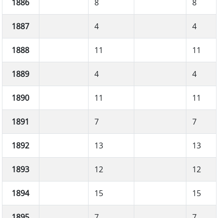
1886
8
8
1887
4
4
1888
11
11
1889
4
4
1890
11
11
1891
7
7
1892
13
13
1893
12
12
1894
15
15
1895
7
7