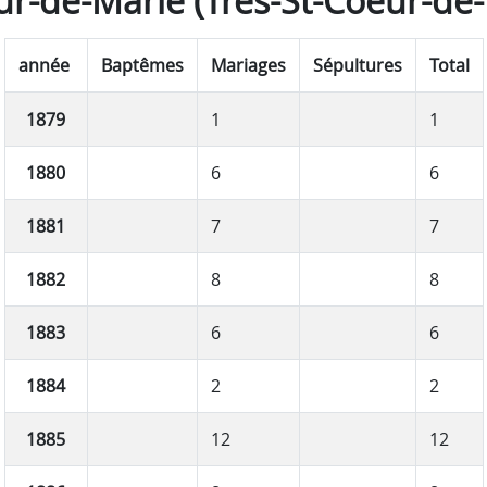
r-de-Marie (Très-St-Coeur-de-
année
Baptêmes
Mariages
Sépultures
Total
1879
1
1
1880
6
6
1881
7
7
1882
8
8
1883
6
6
1884
2
2
1885
12
12