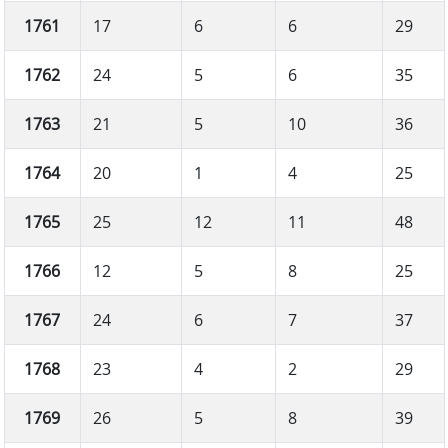
1761
17
6
6
29
1762
24
5
6
35
1763
21
5
10
36
1764
20
1
4
25
1765
25
12
11
48
1766
12
5
8
25
1767
24
6
7
37
1768
23
4
2
29
1769
26
5
8
39