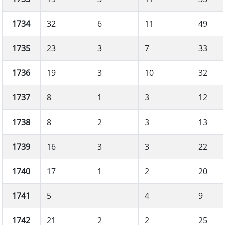
1734
32
6
11
49
1735
23
3
7
33
1736
19
3
10
32
1737
8
1
3
12
1738
8
2
3
13
1739
16
3
3
22
1740
17
1
2
20
1741
5
4
9
1742
21
2
2
25