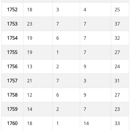
1752
18
3
4
25
1753
23
7
7
37
1754
19
6
7
32
1755
19
1
7
27
1756
13
2
9
24
1757
21
7
3
31
1758
12
6
9
27
1759
14
2
7
23
1760
18
1
14
33