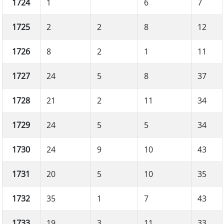
1724
1
6
7
1725
2
2
8
12
1726
8
2
1
11
1727
24
5
8
37
1728
21
2
11
34
1729
24
5
5
34
1730
24
9
10
43
1731
20
5
10
35
1732
35
1
7
43
1733
19
3
11
33