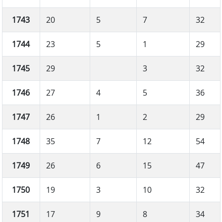
1743
20
5
7
32
1744
23
5
1
29
1745
29
3
32
1746
27
4
5
36
1747
26
1
2
29
1748
35
7
12
54
1749
26
6
15
47
1750
19
3
10
32
1751
17
9
8
34