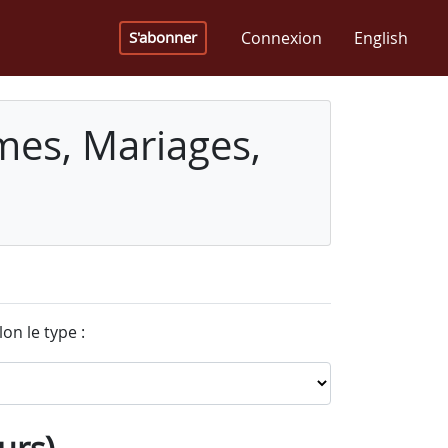
Connexion
English
S'abonner
mes, Mariages,
on le type :