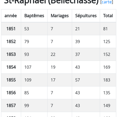
St-Raphaël (Bellechasse)
[
carte
]
année
Baptêmes
Mariages
Sépultures
Total
1851
53
7
21
81
1852
79
7
39
125
1853
93
22
37
152
1854
107
19
43
169
1855
109
17
57
183
1856
85
7
43
135
1857
99
7
43
149