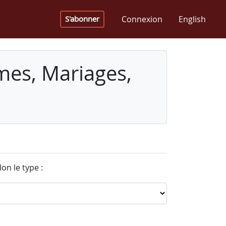
Connexion
English
S'abonner
mes, Mariages,
on le type :