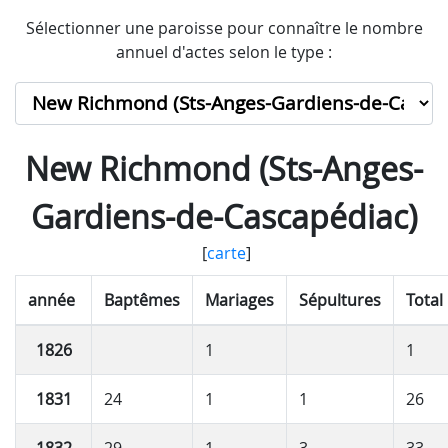
Sélectionner une paroisse pour connaître le nombre
annuel d'actes selon le type :
New Richmond (Sts-Anges-
Gardiens-de-Cascapédiac)
[
carte
]
année
Baptêmes
Mariages
Sépultures
Total
1826
1
1
1831
24
1
1
26
1832
29
1
3
33