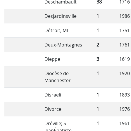
Deschambault
38
1716
Desjardinsville
1
1986
Détroit, MI
1
1751
Deux-Montagnes
2
1761
Dieppe
3
1619
Diocèse de
1
1920
Manchester
Disraëli
1
1893
Divorce
1
1976
Dréville; S--
1
1961
JeanÉbatiste