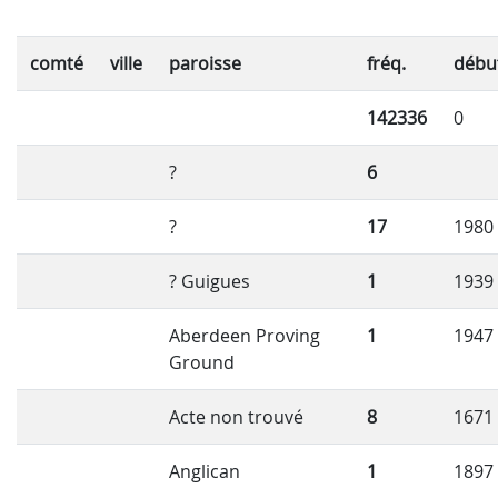
comté
ville
paroisse
fréq.
débu
142336
0
?
6
?
17
1980
? Guigues
1
1939
Aberdeen Proving
1
1947
Ground
Acte non trouvé
8
1671
Anglican
1
1897