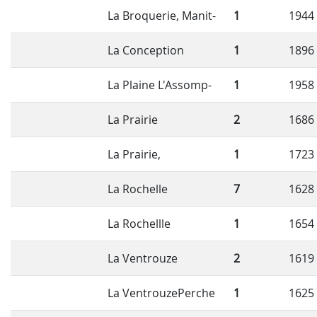
La Broquerie, Manit-
1
1944
La Conception
1
1896
La Plaine L'Assomp-
1
1958
La Prairie
2
1686
La Prairie,
1
1723
La Rochelle
7
1628
La Rochellle
1
1654
La Ventrouze
2
1619
La VentrouzePerche
1
1625