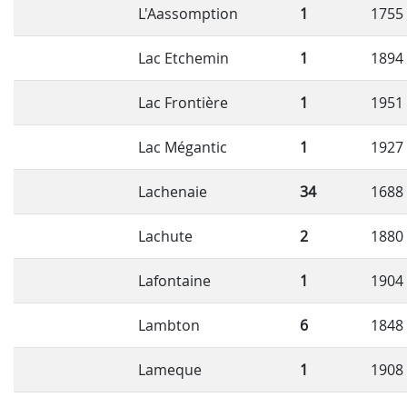
L'Aassomption
1
1755
Lac Etchemin
1
1894
Lac Frontière
1
1951
Lac Mégantic
1
1927
Lachenaie
34
1688
Lachute
2
1880
Lafontaine
1
1904
Lambton
6
1848
Lameque
1
1908