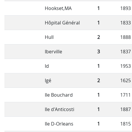
Hookset,MA
1
1893
Hôpital Général
1
1833
Hull
2
1888
Iberville
3
1837
Id
1
1953
Igé
2
1625
Ile Bouchard
1
1711
Ile d'Anticosti
1
1887
Ile D-Orleans
1
1815