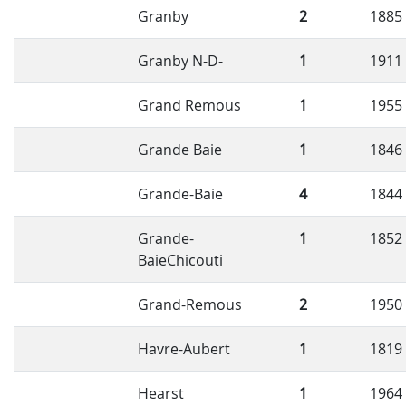
Granby
2
1885
Granby N-D-
1
1911
Grand Remous
1
1955
Grande Baie
1
1846
Grande-Baie
4
1844
Grande-
1
1852
BaieChicouti
Grand-Remous
2
1950
Havre-Aubert
1
1819
Hearst
1
1964