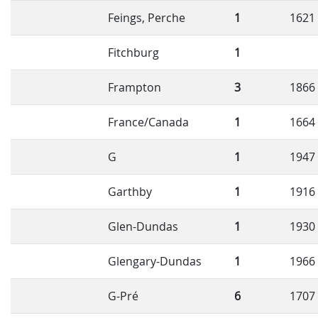
Feings, Perche
1
1621
Fitchburg
1
Frampton
3
1866
France/Canada
1
1664
G
1
1947
Garthby
1
1916
Glen-Dundas
1
1930
Glengary-Dundas
1
1966
G-Pré
6
1707