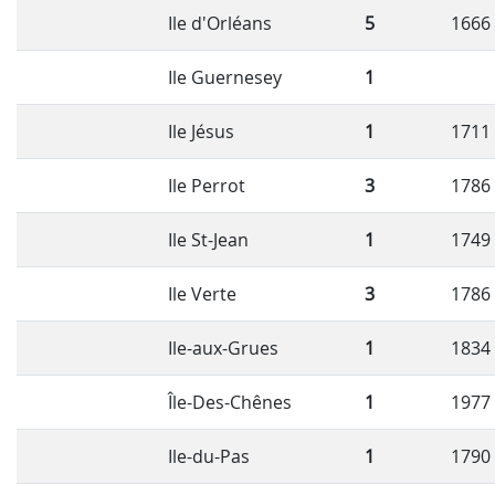
Ile d'Orléans
5
1666
Ile Guernesey
1
Ile Jésus
1
1711
Ile Perrot
3
1786
Ile St-Jean
1
1749
Ile Verte
3
1786
Ile-aux-Grues
1
1834
Île-Des-Chênes
1
1977
Ile-du-Pas
1
1790