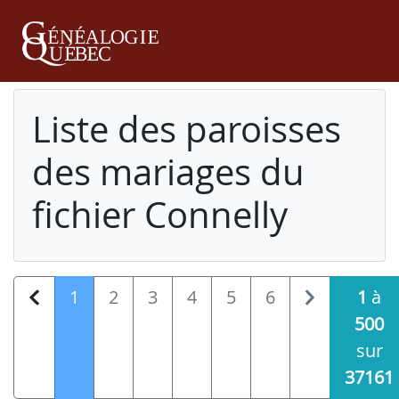
Liste des paroisses
des mariages du
fichier Connelly
1
2
3
4
5
6
1
à
500
sur
37161