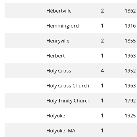
Hébertville
2
1862
Hemmingford
1
1916
Henryville
2
1855
Herbert
1
1963
Holy Cross
4
1952
Holy Cross Church
1
1963
Holy Trinity Church
1
1792
Holyoke
1
1925
Holyoke- MA
1