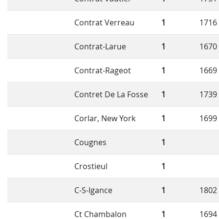
Contrat Verreau
1
1716
Contrat-Larue
1
1670
Contrat-Rageot
1
1669
Contret De La Fosse
1
1739
Corlar, New York
1
1699
Cougnes
1
Crostieul
1
C-S-Igance
1
1802
Ct Chambalon
1
1694