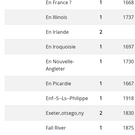
En France ?
1
1668
En Illinois
1
1737
En Irlande
2
En Iroquoisie
1
1697
En Nouvelle-
1
1730
Angleter
En Picardie
1
1667
Enf--S--Ls--Philippe
1
1918
Exeter,otsego,ny
2
1830
Fall River
1
1875