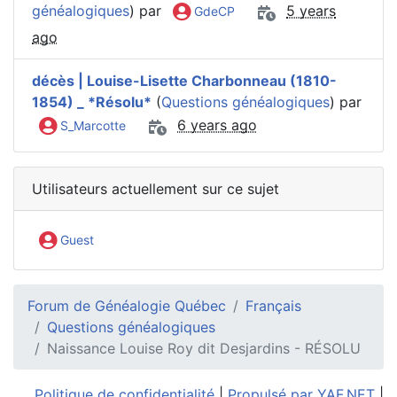
généalogiques
) par
5 years
GdeCP
ago
décès | Louise-Lisette Charbonneau (1810-
1854) _ *Résolu*
(
Questions généalogiques
) par
6 years ago
S_Marcotte
Utilisateurs actuellement sur ce sujet
Guest
Forum de Généalogie Québec
Français
Questions généalogiques
Naissance Louise Roy dit Desjardins - RÉSOLU
Politique de confidentialité
|
Propulsé par YAF.NET
|