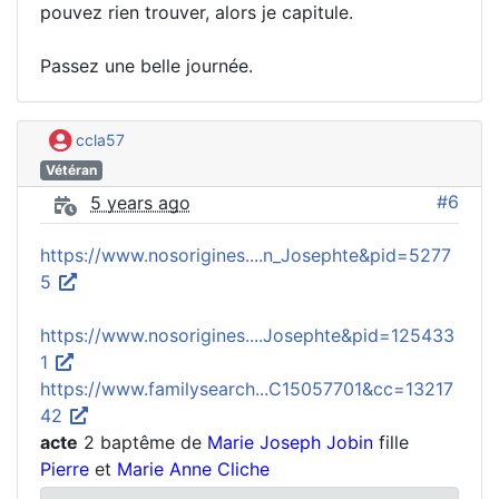
pouvez rien trouver, alors je capitule.
Passez une belle journée.
ccla57
Vétéran
#6
5 years ago
https://www.nosorigines....n_Josephte&pid=5277
5
https://www.nosorigines....Josephte&pid=125433
1
https://www.familysearch...C15057701&cc=13217
42
acte
2 baptême de
Marie Joseph Jobin
fille
Pierre
et
Marie Anne Cliche