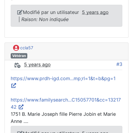
*
Modifié par un utilisateur
5 years ago
|
Raison: Non indiquée
ccla57
Vétéran
#3
5 years ago
https://www.prdh-igd.com...mp;rl=1&t=b&pg=1
https://www.familysearch...C15057701&cc=13217
42
1751 B. Marie Joseph fille Pierre Jobin et Marie
Anne ....