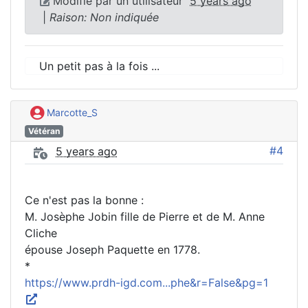
Modifié par un utilisateur
5 years ago
|
Raison: Non indiquée
Un petit pas à la fois ...
Marcotte_S
Vétéran
#4
5 years ago
Ce n'est pas la bonne :
M. Josèphe Jobin fille de Pierre et de M. Anne
Cliche
épouse Joseph Paquette en 1778.
*
https://www.prdh-igd.com...phe&r=False&pg=1