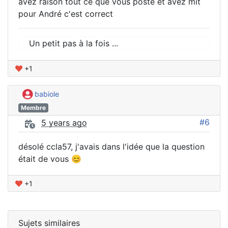
avez raison tout ce que vous posté et avez mit
pour André c'est correct
Un petit pas à la fois ...
+1
babiole
Membre
#6
5 years ago
désolé ccla57, j'avais dans l'idée que la question
était de vous 😊
+1
Sujets similaires