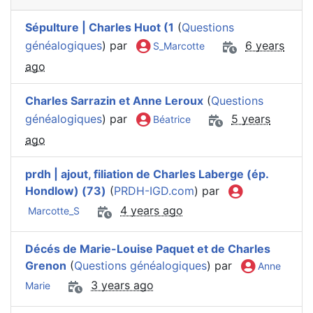
Sépulture | Charles Huot (1
(
Questions
généalogiques
) par
6 years
S_Marcotte
ago
Charles Sarrazin et Anne Leroux
(
Questions
généalogiques
) par
5 years
Béatrice
ago
prdh | ajout, filiation de Charles Laberge (ép.
Hondlow) (73)
(
PRDH-IGD.com
) par
4 years ago
Marcotte_S
Décés de Marie-Louise Paquet et de Charles
Grenon
(
Questions généalogiques
) par
Anne
3 years ago
Marie