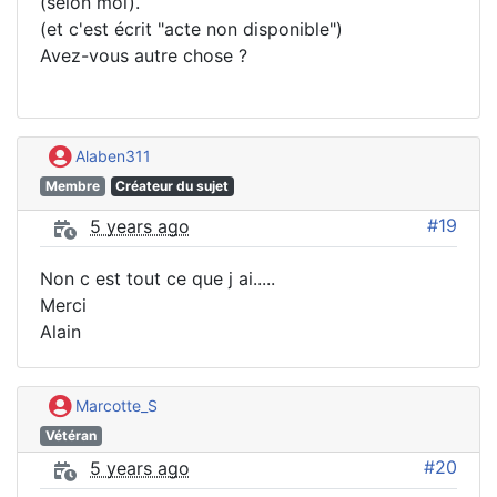
(selon moi).
(et c'est écrit "acte non disponible")
Avez-vous autre chose ?
Alaben311
Membre
Créateur du sujet
#19
5 years ago
Non c est tout ce que j ai.....
Merci
Alain
Marcotte_S
Vétéran
#20
5 years ago