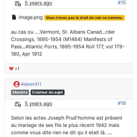
#15
5 years ago
image.png
Vous n'avez pas le droit de voir ce contenu.
au cas ou ....Vermont, St. Albans Canad...rder
Crossings, 1895-1954 (M1464) Manifests of
Pass...Atlantic Ports, 1895-1954 Roll 177, vol 179-
180, Apr 1912
+1
Alaben311
Membre
Créateur du sujet
#16
5 years ago
Selon les actes Joseph Prud'homme est présent
au mariage de ses fils le plus récent 1942 mais
comme vous dite rien ne dit qu il etait là. ....