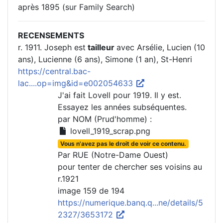
après 1895 (sur Family Search)
RECENSEMENTS
r. 1911. Joseph est
tailleur
avec Arsélie, Lucien (10
ans), Lucienne (6 ans), Simone (1 an), St-Henri
https://central.bac-
lac....op=img&id=e002054633
J'ai fait Lovell pour 1919. Il y est.
Essayez les années subséquentes.
par NOM (Prud'homme) :
lovell_1919_scrap.png
Vous n'avez pas le droit de voir ce contenu.
Par RUE (Notre-Dame Ouest)
pour tenter de chercher ses voisins au
r.1921
image 159 de 194
https://numerique.banq.q...ne/details/5
2327/3653172