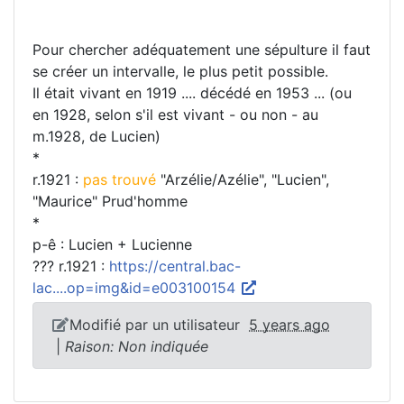
Pour chercher adéquatement une sépulture il faut
se créer un intervalle, le plus petit possible.
Il était vivant en 1919 .... décédé en 1953 ... (ou
en 1928, selon s'il est vivant - ou non - au
m.1928, de Lucien)
*
r.1921 :
pas trouvé
"Arzélie/Azélie", "Lucien",
"Maurice" Prud'homme
*
p-ê : Lucien + Lucienne
??? r.1921 :
https://central.bac-
lac....op=img&id=e003100154
Modifié par un utilisateur
5 years ago
|
Raison: Non indiquée