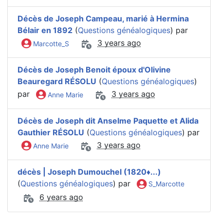
Décès de Joseph Campeau, marié à Hermina
Bélair en 1892
(
Questions généalogiques
) par
3 years ago
Marcotte_S
Décès de Joseph Benoit époux d'Olivine
Beauregard RÉSOLU
(
Questions généalogiques
)
par
3 years ago
Anne Marie
Décès de Joseph dit Anselme Paquette et Alida
Gauthier RÉSOLU
(
Questions généalogiques
) par
3 years ago
Anne Marie
décès | Joseph Dumouchel (1820♦️...)
(
Questions généalogiques
) par
S_Marcotte
6 years ago