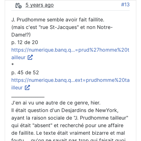
#13
5 years ago
J. Prudhomme semble avoir fait faillite.
(mais c'est "rue St-Jacques" et non Notre-
Dame!?)
p. 12 de 20
https://numerique.banq.q...=prud%27homme%20t
ailleur
*
p. 45 de 52
https://numerique.banq.q...ext=prudhomme%20ta
illeur
_______________
J'en ai vu une autre de ce genre, hier.
Il était question d'un Desjardins de NewYork,
ayant la raison sociale de "J. Prudhomme tailleur"
qui était "absent" et recherché pour une affaire
de faillite. Le texte était vraiment bizarre et mal
foutu ... qu'on ne savait pas trop qui faisait quoi.