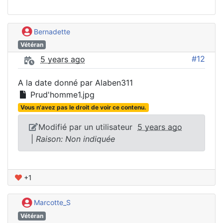
Bernadette
Vétéran
#12
5 years ago
A la date donné par Alaben311
Prud'homme1.jpg
Vous n'avez pas le droit de voir ce contenu.
Modifié par un utilisateur
5 years ago
|
Raison: Non indiquée
+1
Marcotte_S
Vétéran