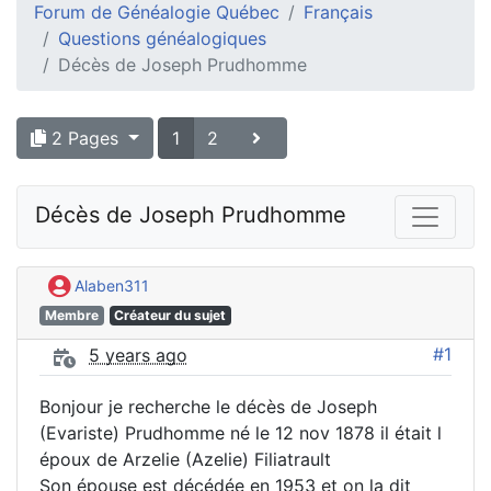
Forum de Généalogie Québec
Français
Questions généalogiques
Décès de Joseph Prudhomme
2 Pages
1
2
Décès de Joseph Prudhomme
Alaben311
Membre
Créateur du sujet
#1
5 years ago
Bonjour je recherche le décès de Joseph
(Evariste) Prudhomme né le 12 nov 1878 il était l
époux de Arzelie (Azelie) Filiatrault
Son épouse est décédée en 1953 et on la dit