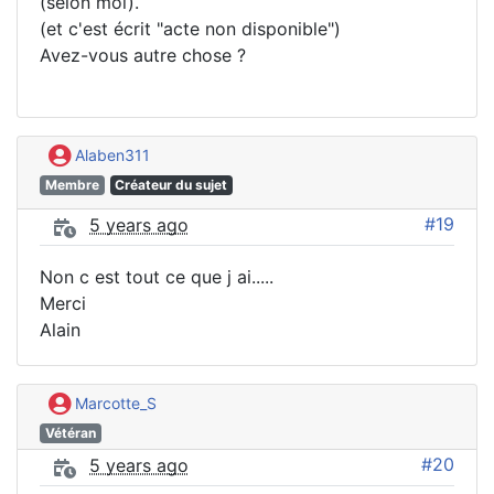
(selon moi).
(et c'est écrit "acte non disponible")
Avez-vous autre chose ?
Alaben311
Membre
Créateur du sujet
#19
5 years ago
Non c est tout ce que j ai.....
Merci
Alain
Marcotte_S
Vétéran
#20
5 years ago