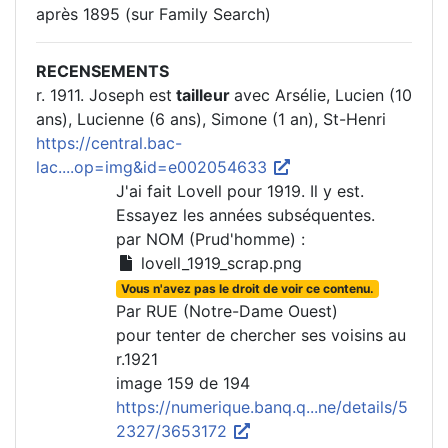
après 1895 (sur Family Search)
RECENSEMENTS
r. 1911. Joseph est
tailleur
avec Arsélie, Lucien (10
ans), Lucienne (6 ans), Simone (1 an), St-Henri
https://central.bac-
lac....op=img&id=e002054633
J'ai fait Lovell pour 1919. Il y est.
Essayez les années subséquentes.
par NOM (Prud'homme) :
lovell_1919_scrap.png
Vous n'avez pas le droit de voir ce contenu.
Par RUE (Notre-Dame Ouest)
pour tenter de chercher ses voisins au
r.1921
image 159 de 194
https://numerique.banq.q...ne/details/5
2327/3653172