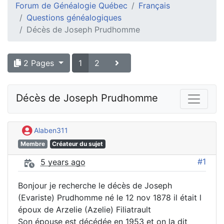
Forum de Généalogie Québec
Français
Questions généalogiques
Décès de Joseph Prudhomme
2 Pages
1
2
Décès de Joseph Prudhomme
Alaben311
Membre
Créateur du sujet
#1
5 years ago
Bonjour je recherche le décès de Joseph
(Evariste) Prudhomme né le 12 nov 1878 il était l
époux de Arzelie (Azelie) Filiatrault
Son épouse est décédée en 1953 et on la dit