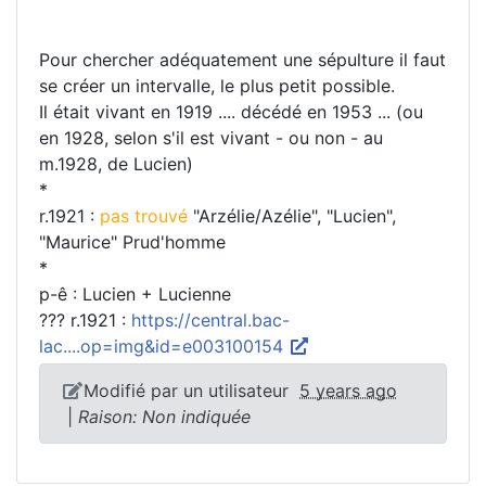
Pour chercher adéquatement une sépulture il faut
se créer un intervalle, le plus petit possible.
Il était vivant en 1919 .... décédé en 1953 ... (ou
en 1928, selon s'il est vivant - ou non - au
m.1928, de Lucien)
*
r.1921 :
pas trouvé
"Arzélie/Azélie", "Lucien",
"Maurice" Prud'homme
*
p-ê : Lucien + Lucienne
??? r.1921 :
https://central.bac-
lac....op=img&id=e003100154
Modifié par un utilisateur
5 years ago
|
Raison: Non indiquée