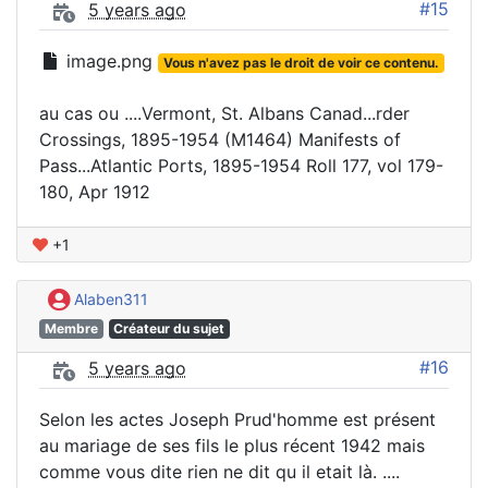
#15
5 years ago
image.png
Vous n'avez pas le droit de voir ce contenu.
au cas ou ....Vermont, St. Albans Canad...rder
Crossings, 1895-1954 (M1464) Manifests of
Pass...Atlantic Ports, 1895-1954 Roll 177, vol 179-
180, Apr 1912
+1
Alaben311
Membre
Créateur du sujet
#16
5 years ago
Selon les actes Joseph Prud'homme est présent
au mariage de ses fils le plus récent 1942 mais
comme vous dite rien ne dit qu il etait là. ....