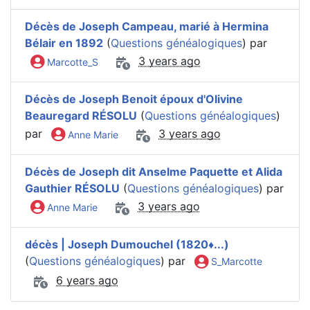
Décès de Joseph Campeau, marié à Hermina
Bélair en 1892
(
Questions généalogiques
) par
3 years ago
Marcotte_S
Décès de Joseph Benoit époux d'Olivine
Beauregard RÉSOLU
(
Questions généalogiques
)
par
3 years ago
Anne Marie
Décès de Joseph dit Anselme Paquette et Alida
Gauthier RÉSOLU
(
Questions généalogiques
) par
3 years ago
Anne Marie
décès | Joseph Dumouchel (1820♦️...)
(
Questions généalogiques
) par
S_Marcotte
6 years ago