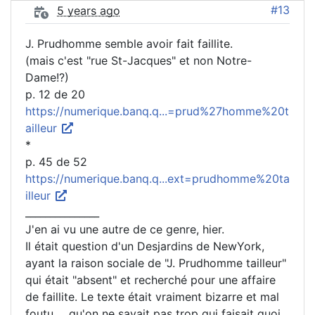
#13
5 years ago
J. Prudhomme semble avoir fait faillite.
(mais c'est "rue St-Jacques" et non Notre-
Dame!?)
p. 12 de 20
https://numerique.banq.q...=prud%27homme%20t
ailleur
*
p. 45 de 52
https://numerique.banq.q...ext=prudhomme%20ta
illeur
_______________
J'en ai vu une autre de ce genre, hier.
Il était question d'un Desjardins de NewYork,
ayant la raison sociale de "J. Prudhomme tailleur"
qui était "absent" et recherché pour une affaire
de faillite. Le texte était vraiment bizarre et mal
foutu ... qu'on ne savait pas trop qui faisait quoi.