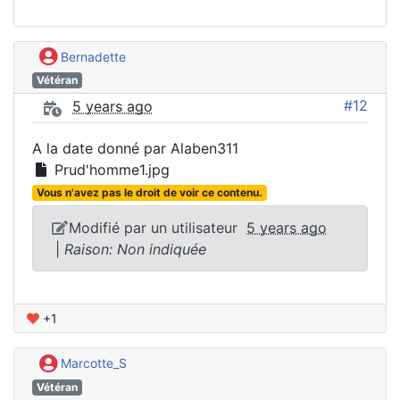
Bernadette
Vétéran
#12
5 years ago
A la date donné par Alaben311
Prud'homme1.jpg
Vous n'avez pas le droit de voir ce contenu.
Modifié par un utilisateur
5 years ago
|
Raison: Non indiquée
+1
Marcotte_S
Vétéran