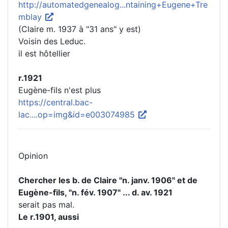
http://automatedgenealog...ntaining+Eugene+Tre
mblay
(Claire m. 1937 à "31 ans" y est)
Voisin des Leduc.
il est hôtellier
r.1921
Eugène-fils n'est plus
https://central.bac-
lac....op=img&id=e003074985
Opinion
Chercher les b. de Claire "n. janv. 1906" et de
Eugène-fils, "n. fév. 1907" ... d. av. 1921
serait pas mal.
Le r.1901, aussi