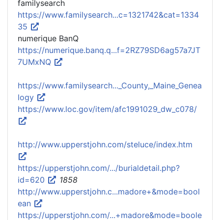
familysearch
https://www.familysearch...c=1321742&cat=1334
35
numerique BanQ
https://numerique.banq.q...f=2RZ79SD6ag57a7JT
7UMxNQ
https://www.familysearch..._County,_Maine_Genea
logy
https://www.loc.gov/item/afc1991029_dw_c078/
http://www.upperstjohn.com/steluce/index.htm
https://upperstjohn.com/.../burialdetail.php?
id=620
1858
http://www.upperstjohn.c...madore+&mode=bool
ean
https://upperstjohn.com/...+madore&mode=boole