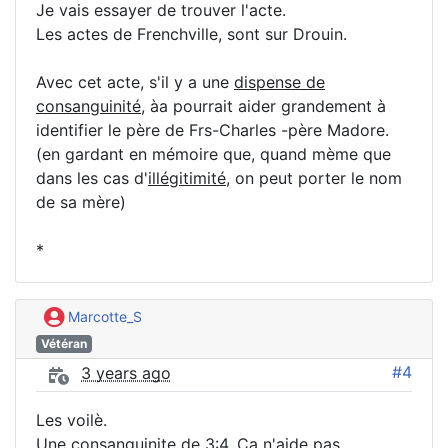
Je vais essayer de trouver l'acte.
Les actes de Frenchville, sont sur Drouin.
Avec cet acte, s'il y a une
dispense de
consanguinité
, àa pourrait aider grandement à
identifier le père de Frs-Charles -père Madore.
(en gardant en mémoire que, quand mème que
dans les cas d'
illégitimité
, on peut porter le nom
de sa mère)
*
Marcotte_S
Vétéran
#4
3 years ago
Les voilè.
Une consanguinite de 3:4. Ça n'aide pas