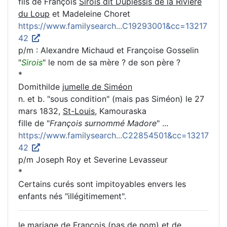
fils de François
Sirois dit Duplessis de la Rivière
du Loup
et Madeleine Choret
https://www.familysearch...C19293001&cc=13217
42
p/m : Alexandre Michaud et Françoise Gosselin
"
Sirois
" le nom de sa mère ? de son père ?
*
Domithilde
jumelle de Siméon
n. et b. "sous condition" (mais pas Siméon) le 27
mars 1832,
St-Louis
, Kamouraska
fille de "
François surnommé Madore
" ...
https://www.familysearch...C22854501&cc=13217
42
p/m Joseph Roy et Severine Levasseur
*
Certains curés sont impitoyables envers les
enfants nés "illégitimement".
le mariage de François (pas de nom) et de