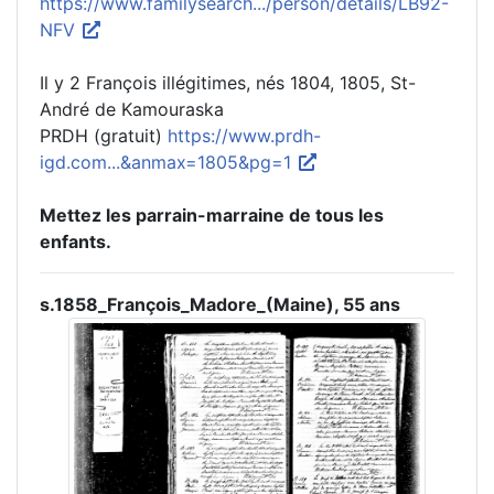
https://www.familysearch.../person/details/LB92-
NFV
Il y 2 François illégitimes, nés 1804, 1805, St-
André de Kamouraska
PRDH (gratuit)
https://www.prdh-
igd.com...&anmax=1805&pg=1
Mettez les parrain-marraine de tous les
enfants.
s.1858_François_Madore_(Maine), 55 ans