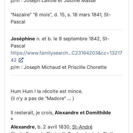
p/m : Joseph Lavoie et Justine Massé
"Nazaire" "8 mois", d. 15, s. 18 mars 1841, St-
Pascal
Joséphine
n. et b. le 9 septembre 1842, St-
Pascal
https://www.familysearch...C23164203&cc=13217
42
p/m : Joseph Michaud et Priscille Chorette
Hum Hum ! la récolte est mince.
(il n'y a pas de "Madore" ... )
Il resterait, je crois,
Alexandre et Domithilde
*
Alexandre
, b. 2 avril 1830,
St-André