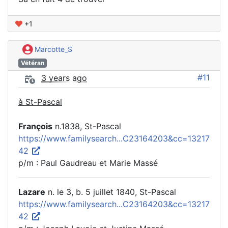
+1
Marcotte_S
Vétéran
#11
3 years ago
à St-Pascal
François
n.1838, St-Pascal
https://www.familysearch...C23164203&cc=13217
42
p/m : Paul Gaudreau et Marie Massé
Lazare
n. le 3, b. 5 juillet 1840, St-Pascal
https://www.familysearch...C23164203&cc=13217
42