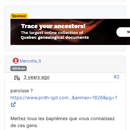
Sponsor
Marcotte_S
Vétéran
#2
3 years ago
paroisse ?
https://www.prdh-igd.com...&anmax=1826&pg=1
Mettez tous les baptêmes que vous connaissez
de ces gens.