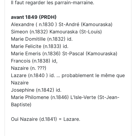
Il faut regarder les parrain-marraine.
avant 1849 (PRDH)
Alexandre ( n.1830 ) St-André (Kamouraska)
Simeon (n.1832) Kamouraska (St-Louis)
Marie Domitille (n.1832) id.
Marie Felicite (n.1833) id.
Marie Emeris (n.1836) St-Pascal (Kamouraska)
Francois (n.1838) id,
Nazaire (n. ???)
Lazare (n.1840 ) id. ... probablement le même que
Nazaire
Josephine (n.1842) id.
Marie Philomene (n.1846) L'Isle-Verte (St-Jean-
Baptiste)
Oui Nazaire (d.1841) = Lazare.