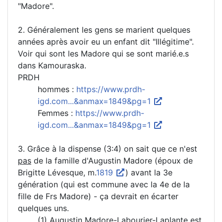
"Madore".
2. Généralement les gens se marient quelques
années après avoir eu un enfant dit "Illégitime".
Voir qui sont les Madore qui se sont marié.e.s
dans Kamouraska.
PRDH
hommes :
https://www.prdh-
igd.com...&anmax=1849&pg=1
Femmes :
https://www.prdh-
igd.com...&anmax=1849&pg=1
3. Grâce à la dispense (3:4) on sait que ce n'est
pas
de la famille d'Augustin Madore (époux de
Brigitte Lévesque, m.
1819
) avant la 3e
génération (qui est commune avec la 4e de la
fille de Frs Madore) - ça devrait en écarter
quelques uns.
(1) Augustin Madore-Labourier-Laplante est