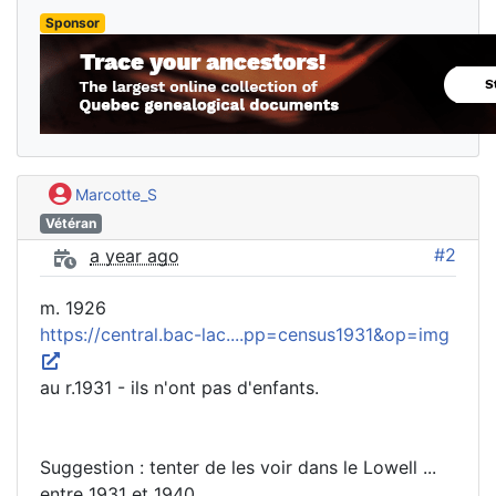
Sponsor
Marcotte_S
Vétéran
#2
a year ago
m. 1926
https://central.bac-lac....pp=census1931&op=img
au r.1931 - ils n'ont pas d'enfants.
Suggestion : tenter de les voir dans le Lowell ...
entre 1931 et 1940.