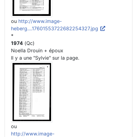
ou
http://www.image-
heberg....17601553722682254327.jpg
*
1974
(Qc)
Noella Drouin + époux
Il y a une "Sylvie" sur la page.
ou
http://www.image-