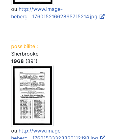
ou
http://www.image-
heberg....17601521662865715214.jpg
___
possibilité :
Sherbrooke
1968
(891)
ou
http://www.image-
heberg....17601533323360112198.jpg