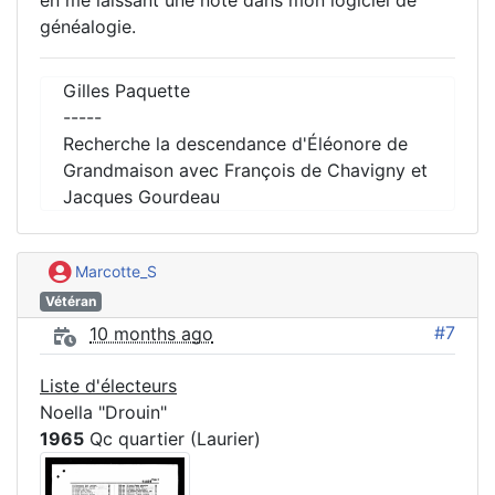
en me laissant une note dans mon logiciel de
généalogie.
Gilles Paquette
-----
Recherche la descendance d'Éléonore de
Grandmaison avec François de Chavigny et
Jacques Gourdeau
Marcotte_S
Vétéran
#7
10 months ago
Liste d'électeurs
Noella "Drouin"
1965
Qc quartier (Laurier)