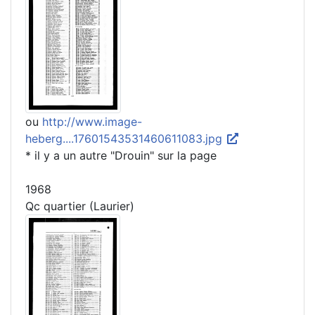
ou
http://www.image-
heberg....17601543531460611083.jpg
* il y a un autre "Drouin" sur la page
1968
Qc quartier (Laurier)