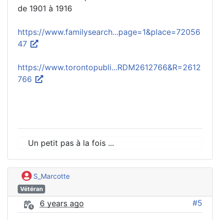
de 1901 à 1916
https://www.familysearch...page=1&place=72056
47
https://www.torontopubli...RDM2612766&R=2612
766
Un petit pas à la fois ...
S_Marcotte
Vétéran
#5
6 years ago