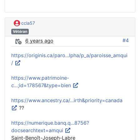
ccla57
Vétéran
#4
6 years ago
https://originis.ca/paro...lpha/p_a/paroisse_amqui
/
https://www.patrimoine-
c...;id=178567&type=bien
https://www.ancestry.ca/...irth&priority=canada
??
https://numerique.banq.q...8756?
docsearchtext=amqui
Saint-Benoît-Joseph-Labre