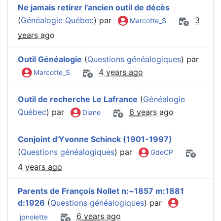
Ne jamais retirer l'ancien outil de décès
(
Généalogie Québec
) par
3
Marcotte_S
years ago
Outil Généalogie
(
Questions généalogiques
) par
4 years ago
Marcotte_S
Outil de recherche Le Lafrance
(
Généalogie
Québec
) par
6 years ago
Diane
Conjoint d'Yvonne Schinck (1901-1997)
(
Questions généalogiques
) par
GdeCP
4 years ago
Parents de François Nollet n:~1857 m:1881
d:1926
(
Questions généalogiques
) par
6 years ago
jpnolette