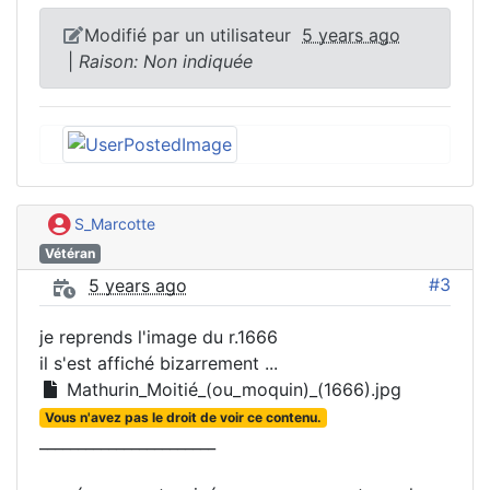
Modifié par un utilisateur
5 years ago
|
Raison: Non indiquée
S_Marcotte
Vétéran
#3
5 years ago
je reprends l'image du r.1666
il s'est affiché bizarrement ...
Mathurin_Moitié_(ou_moquin)_(1666).jpg
Vous n'avez pas le droit de voir ce contenu.
_______________________