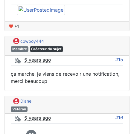
+1
cowboy444
Membre
Créateur du sujet
#15
5 years ago
ça marche, je viens de recevoir une notification,
merci beaucoup
Diane
Vétéran
#16
5 years ago