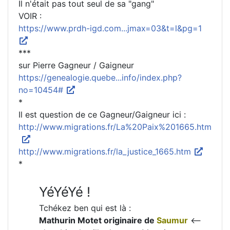
Il n'était pas tout seul de sa "gang"
VOIR :
https://www.prdh-igd.com...jmax=03&t=l&pg=1
***
sur Pierre Gagneur / Gaigneur
https://genealogie.quebe...info/index.php?
no=10454#
*
Il est question de ce Gagneur/Gaigneur ici :
http://www.migrations.fr/La%20Paix%201665.htm
http://www.migrations.fr/la_justice_1665.htm
*
YéYéYé !
Tchékez ben qui est là :
Mathurin Motet originaire de
Saumur
<--