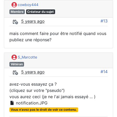
cowboy444
Membre
Créateur du sujet
#13
5 years ago
mais comment faire pour être notifié quand vous
publiez une réponse?
S_Marcotte
Vétéran
#14
5 years ago
avez-vous essayez ça ?
(cliquez sur votre "pseudo")
vous aurez ceci (je ne l'ai jamais essayé ... )
notification.JPG
Vous n'avez pas le droit de voir ce contenu.