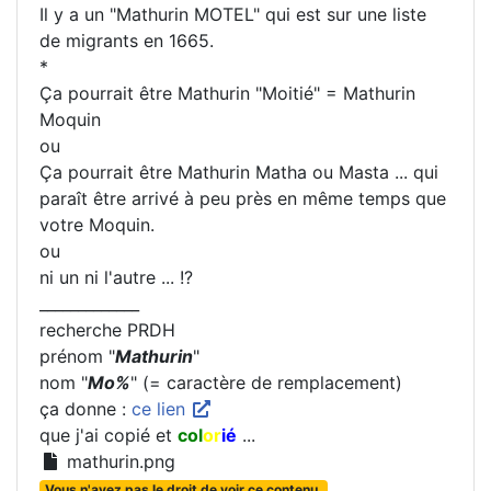
Il y a un "Mathurin MOTEL" qui est sur une liste
de migrants en 1665.
*
Ça pourrait être Mathurin "Moitié" = Mathurin
Moquin
ou
Ça pourrait être Mathurin Matha ou Masta ... qui
paraît être arrivé à peu près en même temps que
votre Moquin.
ou
ni un ni l'autre ... !?
_____________
recherche PRDH
prénom "
Mathurin
"
nom "
Mo%
" (= caractère de remplacement)
ça donne :
ce lien
que j'ai copié et
col
or
ié
...
mathurin.png
Vous n'avez pas le droit de voir ce contenu.