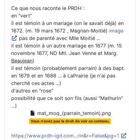
Ce que nous raconte le PRDH :
en "vert"
il est témoin à un mariage (on le savait déjà) en
1672. (m. 19 mars 1672 , Magnan-Moitié)
image
pas de parenté avec Mlle Moitié ...
il est témoin à un autre mariage en 1677 (m. 15
novembre 1677, ND Mtl. Jean Venne et Marg.
Beaujean
)
il est témoin (probablement parrain) à des bapt.
en 1679 et en 1688 ... à LaPrairie (je n'ai pas
cherché ces actes ...)
d'autres en "rose"
possibilité que ce soit son fils (aussi "Mathurin"
...)
mat_moq_(parrain_temoin).png
Vous n'avez pas le droit de voir ce contenu.
https://www.prdh-igd.com...rin&r=False&pg=1