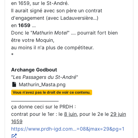
en 1659, sur le St-André.
Il aurait signé avec son père un contrat
d'engagement (avec Ladauversière...)
en
1659
...
Donc le "
Mathurin Motel
" .... pourrait fort bien
être votre Moquin,
au moins il n'a plus de compétiteur.
*
Archange Godbout
"
Les Passagers du St-André
"
Mathurin_Masta.png
Vous n'avez pas le droit de voir ce contenu.
______________________
ça donne ceci sur le PRDH :
contrat pour le 1er : le
8 juin
, pour le 2e le
29 juin
1659
https://www.prdh-igd.com...=08&jmax=29&pg=1