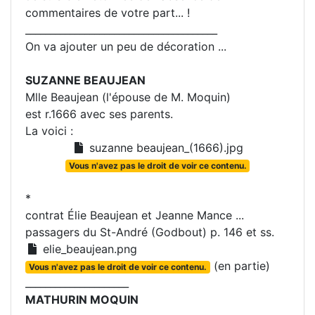
commentaires de votre part... !
_______________________________________
On va ajouter un peu de décoration ...
SUZANNE BEAUJEAN
Mlle Beaujean (l'épouse de M. Moquin)
est r.1666 avec ses parents.
La voici :
suzanne beaujean_(1666).jpg
Vous n'avez pas le droit de voir ce contenu.
*
contrat Élie Beaujean et Jeanne Mance ...
passagers du St-André (Godbout) p. 146 et ss.
elie_beaujean.png
(en partie)
Vous n'avez pas le droit de voir ce contenu.
_____________________
MATHURIN MOQUIN