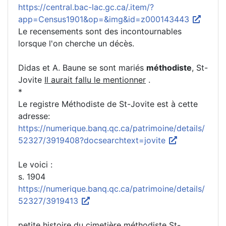
https://central.bac-lac.gc.ca/.item/?
app=Census1901&op=&img&id=z000143443
Le recensements sont des incontournables
lorsque l'on cherche un décès.
Didas et A. Baune se sont mariés
méthodiste
, St-
Jovite
Il aurait fallu le mentionner
.
*
Le registre Méthodiste de St-Jovite est à cette
adresse:
https://numerique.banq.qc.ca/patrimoine/details/
52327/3919408?docsearchtext=jovite
Le voici :
s. 1904
https://numerique.banq.qc.ca/patrimoine/details/
52327/3919413
petite histoire du cimetière méthodiste St-