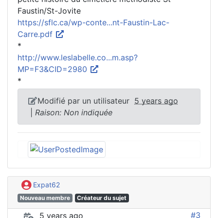
Faustin/St-Jovite
https://sflc.ca/wp-conte...nt-Faustin-Lac-
Carre.pdf
*
http://www.leslabelle.co...m.asp?
MP=F3&CID=2980
*
Modifié par un utilisateur
5 years ago
|
Raison: Non indiquée
Expat62
Nouveau membre
Créateur du sujet
#3
5 years ago