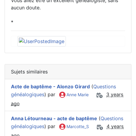
Vous allez être un excellent généalogiste, sans
aucun doute.
*
Sujets similaires
Acte de baptême - Alonzo Girard
(
Questions
généalogiques
) par
3 years
Anne Marie
ago
Anna Létourneau - acte de baptême
(
Questions
généalogiques
) par
4 years
Marcotte_S
ago