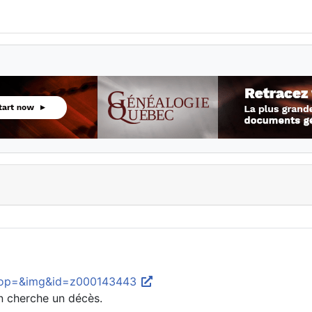
01&op=&img&id=z000143443
n cherche un décès.