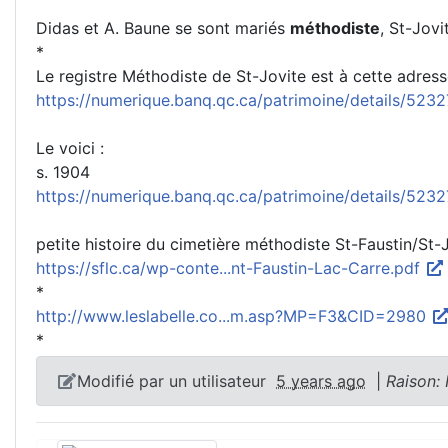
Didas et A. Baune se sont mariés
méthodiste
, St-Jov
*
Le registre Méthodiste de St-Jovite est à cette adress
https://numerique.banq.qc.ca/patrimoine/details/52
Le voici :
s. 1904
https://numerique.banq.qc.ca/patrimoine/details/52
petite histoire du cimetière méthodiste St-Faustin/St-
https://sflc.ca/wp-conte...nt-Faustin-Lac-Carre.pdf
*
http://www.leslabelle.co...m.asp?MP=F3&CID=2980
*
Modifié par un utilisateur
5 years ago
|
Raison: