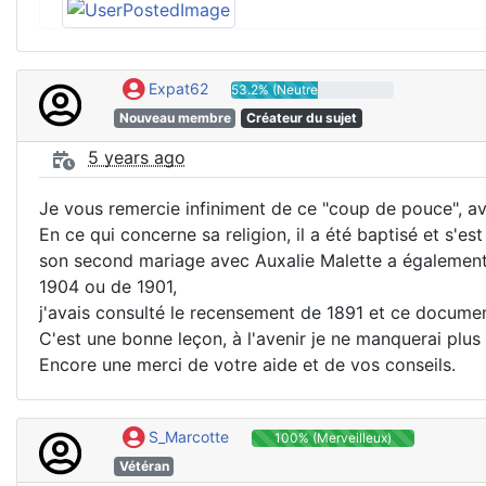
Expat62
53.2% (Neutre)
Nouveau membre
Créateur du sujet
5 years ago
Je vous remercie infiniment de ce "coup de pouce", avec
En ce qui concerne sa religion, il a été baptisé et s'e
son second mariage avec Auxalie Malette a également ét
1904 ou de 1901,
j'avais consulté le recensement de 1891 et ce document
C'est une bonne leçon, à l'avenir je ne manquerai plus
Encore une merci de votre aide et de vos conseils.
S_Marcotte
100% (Merveilleux)
Vétéran