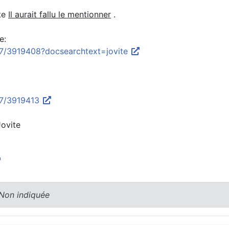
ite
Il aurait fallu le mentionner
.
e:
327/3919408?docsearchtext=jovite
327/3919413
Jovite
 Non indiquée