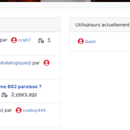
Utilisateurs actuellement
 par
5
ccla57
Guest
généalogiques
) par
me B82 paroisse ?
3 years ago
s
) par
cowboy444