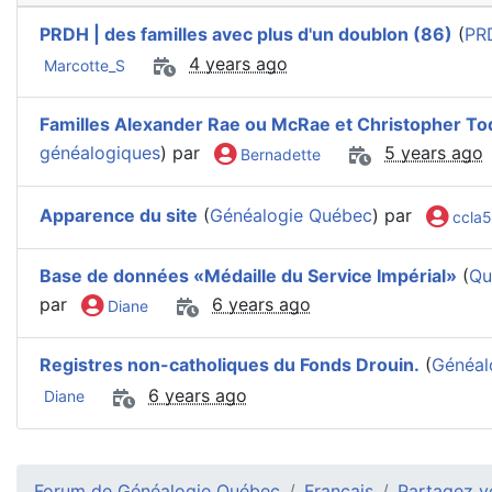
PRDH | des familles avec plus d'un doublon (86)
(
PR
4 years ago
Marcotte_S
Familles Alexander Rae ou McRae et Christopher T
généalogiques
) par
5 years ago
Bernadette
Apparence du site
(
Généalogie Québec
) par
ccla5
Base de données «Médaille du Service Impérial»
(
Qu
par
6 years ago
Diane
Registres non-catholiques du Fonds Drouin.
(
Généal
6 years ago
Diane
Forum de Généalogie Québec
Français
Partagez vo