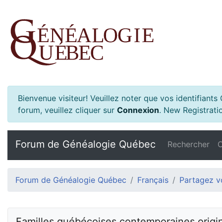
Bienvenue visiteur! Veuillez noter que vos identifiant
forum, veuillez cliquer sur
Connexion
.
New Registratio
Forum de Généalogie Québec
Rechercher
C
Forum de Généalogie Québec
Français
Partagez vo
Familles québécoises contemporaines origi