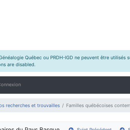
s Généalogie Québec ou PRDH-IGD ne peuvent être utilisés su
ns are disabled.
onnexion
s recherches et trouvailles
Familles québécoises contem
naires du Pays Basque
Sujet Précédent
Su