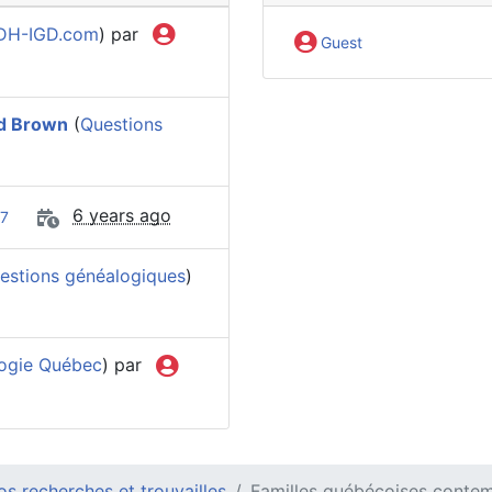
DH-IGD.com
) par
Guest
od Brown
(
Questions
6 years ago
7
estions généalogiques
)
ogie Québec
) par
s recherches et trouvailles
Familles québécoises contem