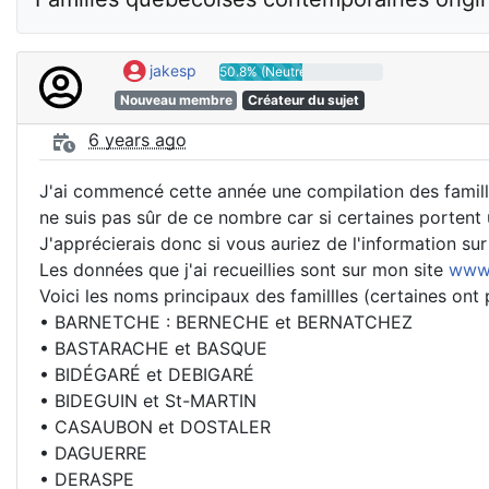
jakesp
50.8% (Neutre)
Nouveau membre
Créateur du sujet
6 years ago
J'ai commencé cette année une compilation des famill
ne suis pas sûr de ce nombre car si certaines portent 
J'apprécierais donc si vous auriez de l'information su
Les données que j'ai recueillies sont sur mon site
www.
Voici les noms principaux des famillles (certaines ont 
• BARNETCHE : BERNECHE et BERNATCHEZ
• BASTARACHE et BASQUE
• BIDÉGARÉ et DEBIGARÉ
• BIDEGUIN et St-MARTIN
• CASAUBON et DOSTALER
• DAGUERRE
• DERASPE