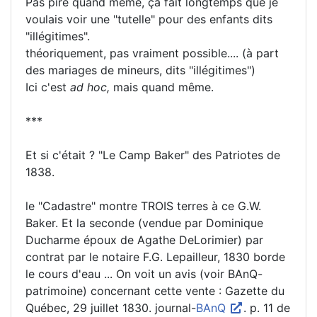
Pas pire quand même, ça fait longtemps que je
voulais voir une "tutelle" pour des enfants dits
"illégitimes".
théoriquement, pas vraiment possible.... (à part
des mariages de mineurs, dits "illégitimes")
Ici c'est
ad hoc,
mais quand même.
***
Et si c'était ? "Le Camp Baker" des Patriotes de
1838.
le "Cadastre" montre TROIS terres à ce G.W.
Baker. Et la seconde (vendue par Dominique
Ducharme époux de Agathe DeLorimier) par
contrat par le notaire F.G. Lepailleur, 1830 borde
le cours d'eau ... On voit un avis (voir BAnQ-
patrimoine) concernant cette vente : Gazette du
Québec, 29 juillet 1830. journal-
BAnQ
. p. 11 de