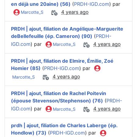
en déjà une 20aine) (56)
(
PRDH-IGD.com
) par
4 years ago
Marcotte_S
PRDH | ajout, filiation de Angélique-Marguerite
deBellefeuille (ép. Cameron) (90)
(
PRDH-
IGD.com
) par
4 years ago
Marcotte_S
PRDH | ajout, filiation de Elmire, Émilie, Zoé
Homier (85)
(
PRDH-IGD.com
) par
4 years ago
Marcotte_S
PRDH | ajout, filiation de Rachel Poitevin
(épouse Stevenson/Stephenson) (76)
(
PRDH-
IGD.com
) par
4 years ago
Marcotte_S
prdh | ajout, filiation de Charles Laberge (ép.
Hondlow) (73)
(
PRDH-IGD.com
) par