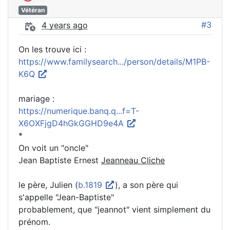
Vétéran
#3
4 years ago
On les trouve ici :
https://www.familysearch.../person/details/M1PB-
K6Q
mariage :
https://numerique.banq.q...f=T-
X6OXFjgD4hGkGGHD9e4A
*
On voit un "oncle"
Jean Baptiste Ernest
Jeanneau Cliche
le père, Julien (
b.1819
), a son père qui
s'appelle "Jean-Baptiste"
probablement, que "jeannot" vient simplement du
prénom.