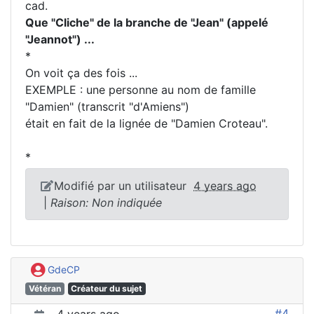
cad.
Que "Cliche" de la branche de "Jean" (appelé
"Jeannot") ...
*
On voit ça des fois ...
EXEMPLE : une personne au nom de famille
"Damien" (transcrit "d'Amiens")
était en fait de la lignée de "Damien Croteau".
*
Modifié par un utilisateur
4 years ago
|
Raison: Non indiquée
GdeCP
Vétéran
Créateur du sujet
#4