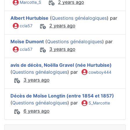
2 years ago
Marcotte_S
Albert Hurtubise
(
Questions généalogiques
) par
2 years ago
ccla57
Moïse Dumont
(
Questions généalogiques
) par
3 years ago
ccla57
avis de décès, Noëlla Gravel (née Hurtubise)
(
Questions généalogiques
) par
cowboy444
3 years ago
Décès de Moïse Longtin (entre 1854 et 1857)
(
Questions généalogiques
) par
S_Marcotte
6 years ago