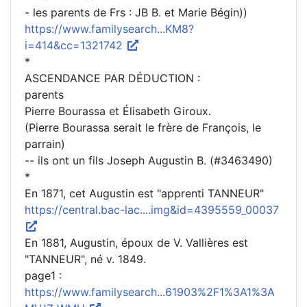
- les parents de Frs : JB B. et Marie Bégin))
https://www.familysearch...KM8?
i=414&cc=1321742
*
ASCENDANCE PAR DÉDUCTION :
parents
Pierre Bourassa et Élisabeth Giroux.
(Pierre Bourassa serait le frère de François, le
parrain)
-- ils ont un fils Joseph Augustin B. (#3463490)
*
En 1871, cet Augustin est "apprenti TANNEUR"
https://central.bac-lac....img&id=4395559_00037
En 1881, Augustin, époux de V. Vallières est
"TANNEUR", né v. 1849.
page1 :
https://www.familysearch...61903%2F1%3A1%3A