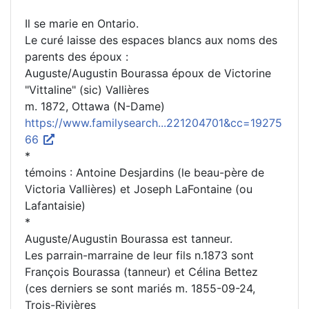
Il se marie en Ontario.
Le curé laisse des espaces blancs aux noms des
parents des époux :
Auguste/Augustin Bourassa époux de Victorine
"Vittaline" (sic) Vallières
m. 1872, Ottawa (N-Dame)
https://www.familysearch...221204701&cc=19275
66
*
témoins : Antoine Desjardins (le beau-père de
Victoria Vallières) et Joseph LaFontaine (ou
Lafantaisie)
*
Auguste/Augustin Bourassa est tanneur.
Les parrain-marraine de leur fils n.1873 sont
François Bourassa (tanneur) et Célina Bettez
(ces derniers se sont mariés m. 1855-09-24,
Trois-Rivières