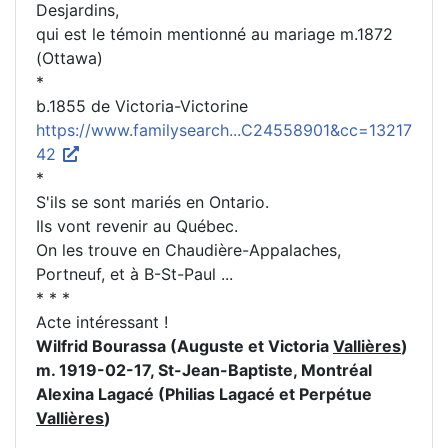
Desjardins,
qui est le témoin mentionné au mariage m.1872
(Ottawa)
*
b.1855 de Victoria-Victorine
https://www.familysearch...C24558901&cc=13217
42
*
S'ils se sont mariés en Ontario.
Ils vont revenir au Québec.
On les trouve en Chaudière-Appalaches,
Portneuf, et à B-St-Paul ...
* * *
Acte intéressant !
Wilfrid Bourassa (Auguste et Victoria
Vallières
)
m. 1919-02-17, St-Jean-Baptiste, Montréal
Alexina Lagacé (Philias Lagacé et Perpétue
Vallières
)