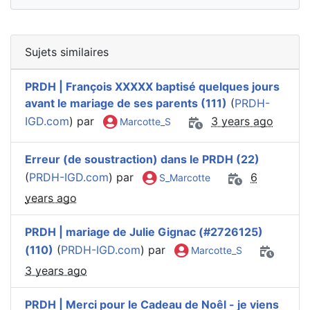
Sujets similaires
PRDH | François XXXXX baptisé quelques jours
avant le mariage de ses parents (111)
(
PRDH-
IGD.com
) par
3 years ago
Marcotte_S
Erreur (de soustraction) dans le PRDH (22)
(
PRDH-IGD.com
) par
6
S_Marcotte
years ago
PRDH | mariage de Julie Gignac (#2726125)
(110)
(
PRDH-IGD.com
) par
Marcotte_S
3 years ago
PRDH | Merci pour le Cadeau de Noêl - je viens