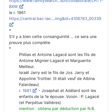
https://www.familysearch...son/collaborate/LHT1-
BXW
le r. 1861
https://central.bac-lac....img&id=4108783_00339
*
S'il y a bien cette consanguinité ... ce sera une
preuve plus complète.
*
Philias et Antoine Lagacé sont les fils de
Antoine Mignier-Lagacé et Marguerite
Meilleur.
Israël Jarry est le fils de Jos. Jarry et
Appoline Trottier. (Il était veuf de Albina
Falardeau)
r. 1881
- Josephat et Adélard sont les
enfants de la 1e épouse. Voisin : P. Lagacé
(et Perpétue Vallières)
mention : obtenu par déduction par N.B.