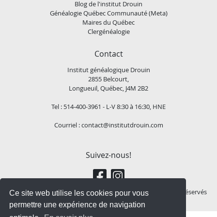
Blog de l'institut Drouin
Généalogie Québec Communauté (Meta)
Maires du Québec
Clergénéalogie
Contact
Institut généalogique Drouin
2855 Belcourt,
Longueuil, Québec, J4M 2B2
Tel : 514-400-3961 - L-V 8:30 à 16:30, HNE
Courriel :
contact@institutdrouin.com
Suivez-nous!
Copyright
2026 Institut généalogique Drouin, Tous droits réservés
Ce site web utilise les cookies pour vous
permettre une expérience de navigation