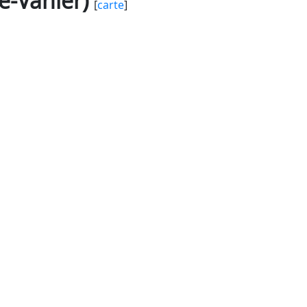
-Vanier)
[
carte
]