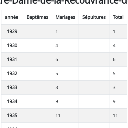
re-Dame-de-la-Recouvrance-de
année
Baptêmes
Mariages
Sépultures
Total
1929
1
1
1930
4
4
1931
6
6
1932
5
5
1933
3
3
1934
9
9
1935
11
11