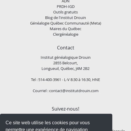
ADN
PRDH-IGD
Outils gratuits
Blog de l'institut Drouin
Généalogie Québec Communauté (Meta)
Maires du Québec
Clergénéalogie
Contact
Institut généalogique Drouin
2855 Belcourt,
Longueuil, Québec, J4M 2B2
Tel : 514-400-3961 - L-V 8:30 à 16:30, HNE
Courriel :
contact@institutdrouin.com
Suivez-nous!
Ce site web utilise les cookies pour vous
permettre une expérience de navigation
Copyright
2026 Institut généalogique Drouin, Tous droits réservés