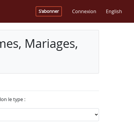
Connexion
English
S'abonner
mes, Mariages,
on le type :