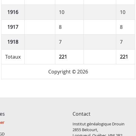
1916
10
10
1917
8
8
1918
7
7
Totaux
221
221
Copyright © 2026
ces
Contact
ner
Institut généalogique Drouin
2855 Belcourt,
GD
Longueuil, Québec, J4M 2B2