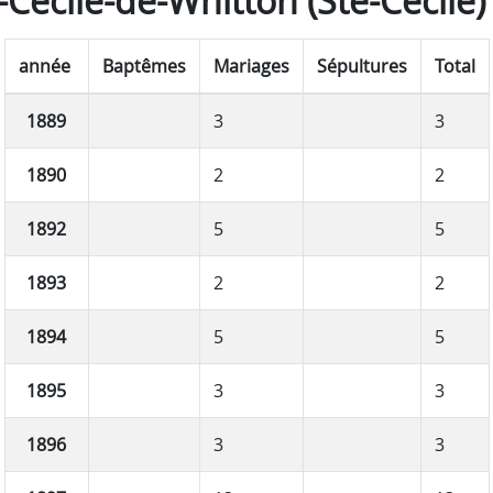
-Cécile-de-Whitton (Ste-Cécile)
année
Baptêmes
Mariages
Sépultures
Total
1889
3
3
1890
2
2
1892
5
5
1893
2
2
1894
5
5
1895
3
3
1896
3
3