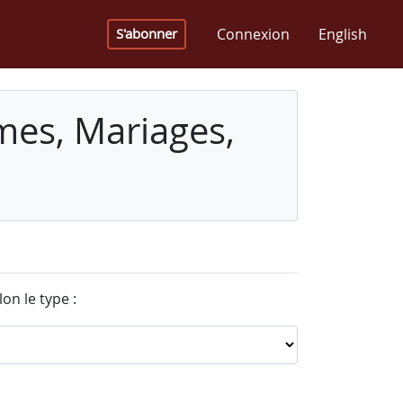
Connexion
English
S'abonner
mes, Mariages,
on le type :