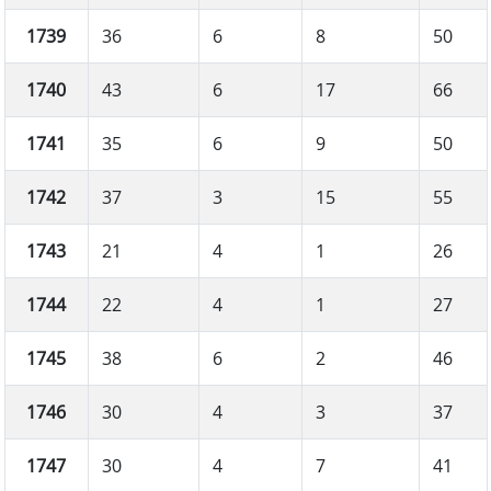
1739
36
6
8
50
1740
43
6
17
66
1741
35
6
9
50
1742
37
3
15
55
1743
21
4
1
26
1744
22
4
1
27
1745
38
6
2
46
1746
30
4
3
37
1747
30
4
7
41