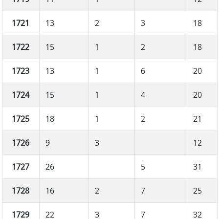
1721
13
2
3
18
1722
15
1
2
18
1723
13
1
6
20
1724
15
1
4
20
1725
18
1
2
21
1726
9
3
12
1727
26
5
31
1728
16
2
7
25
1729
22
3
7
32