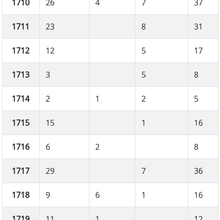
1710
26
4
7
37
1711
23
8
31
1712
12
5
17
1713
3
5
8
1714
2
1
2
5
1715
15
1
16
1716
6
2
8
1717
29
7
36
1718
9
6
1
16
1719
11
1
12