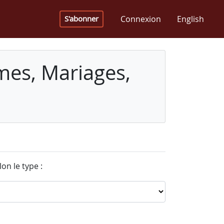
Connexion
English
S'abonner
mes, Mariages,
on le type :