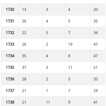
1730
13
3
4
20
1731
26
4
5
35
1732
22
5
7
34
1733
26
2
19
47
1734
35
4
8
47
1735
37
3
11
51
1736
28
2
5
35
1737
21
1
7
29
1738
21
11
9
41