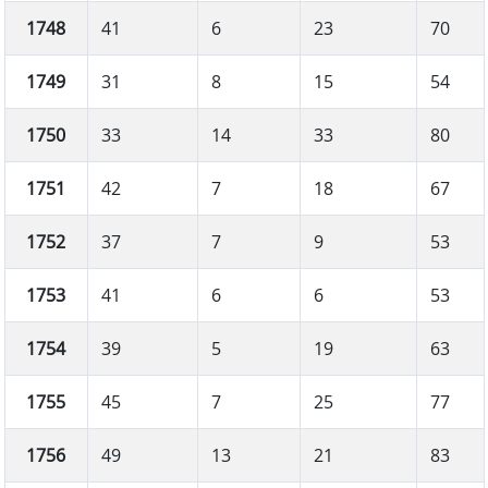
1748
41
6
23
70
1749
31
8
15
54
1750
33
14
33
80
1751
42
7
18
67
1752
37
7
9
53
1753
41
6
6
53
1754
39
5
19
63
1755
45
7
25
77
1756
49
13
21
83