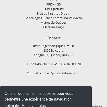
PRDH-IGD
Outils gratuits
Blog de l'institut Drouin
Généalogie Québec Communauté (Meta)
Maires du Québec
Clergénéalogie
Contact
Institut généalogique Drouin
2855 Belcourt,
Longueuil, Québec, J4M 2B2
Tel : 514-400-3961 - L-V 8:30 à 16:30, HNE
Courriel :
contact@institutdrouin.com
Suivez-nous!
Ce site web utilise les cookies pour vous
permettre une expérience de navigation
optimale.
En savoir plus
Copyright
2026 Institut généalogique Drouin, Tous droits réservés