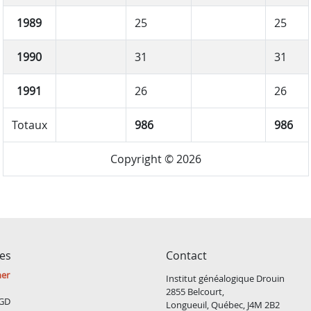
1989
25
25
1990
31
31
1991
26
26
Totaux
986
986
Copyright © 2026
ces
Contact
ner
Institut généalogique Drouin
2855 Belcourt,
GD
Longueuil, Québec, J4M 2B2