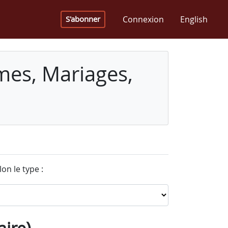
Connexion
English
S'abonner
mes, Mariages,
on le type :