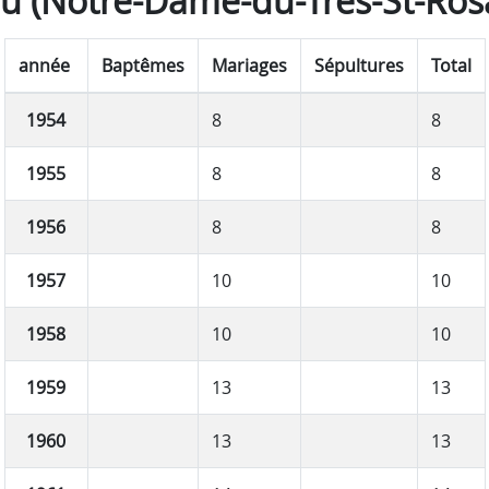
u (Notre-Dame-du-Très-St-Rosa
année
Baptêmes
Mariages
Sépultures
Total
1954
8
8
1955
8
8
1956
8
8
1957
10
10
1958
10
10
1959
13
13
1960
13
13