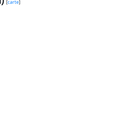
)
[
carte
]