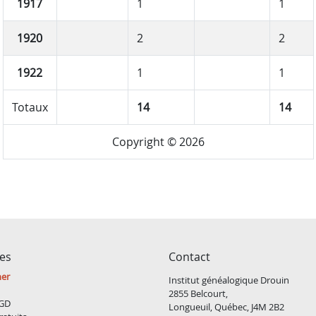
1917
1
1
1920
2
2
1922
1
1
Totaux
14
14
Copyright © 2026
ces
Contact
ner
Institut généalogique Drouin
2855 Belcourt,
GD
Longueuil, Québec, J4M 2B2