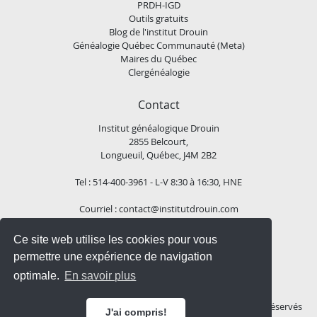
PRDH-IGD
Outils gratuits
Blog de l'institut Drouin
Généalogie Québec Communauté (Meta)
Maires du Québec
Clergénéalogie
Contact
Institut généalogique Drouin
2855 Belcourt,
Longueuil, Québec, J4M 2B2
Tel : 514-400-3961 - L-V 8:30 à 16:30, HNE
Courriel :
contact@institutdrouin.com
Ce site web utilise les cookies pour vous
Suivez-nous!
permettre une expérience de navigation
optimale.
En savoir plus
Copyright
2026 Institut généalogique Drouin, Tous droits réservés
J'ai compris!