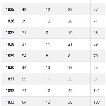
1825
42
12
23
77
1826
39
12
20
71
1827
71
8
19
98
1828
37
11
21
69
1829
54
8
8
70
1830
34
13
18
65
1831
55
11
25
91
1832
74
18
49
141
1833
64
13
30
107