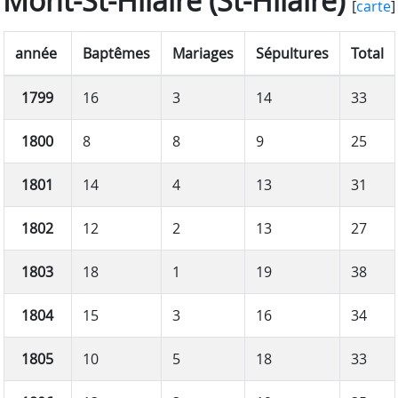
Mont-St-Hilaire (St-Hilaire)
[
carte
]
année
Baptêmes
Mariages
Sépultures
Total
1799
16
3
14
33
1800
8
8
9
25
1801
14
4
13
31
1802
12
2
13
27
1803
18
1
19
38
1804
15
3
16
34
1805
10
5
18
33