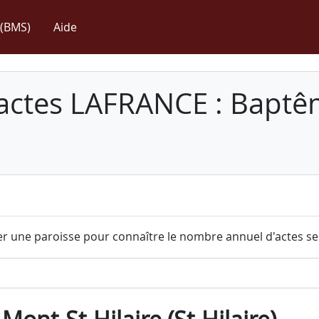
(BMS)
Aide
 actes LAFRANCE : Baptê
r une paroisse pour connaître le nombre annuel d'actes sel