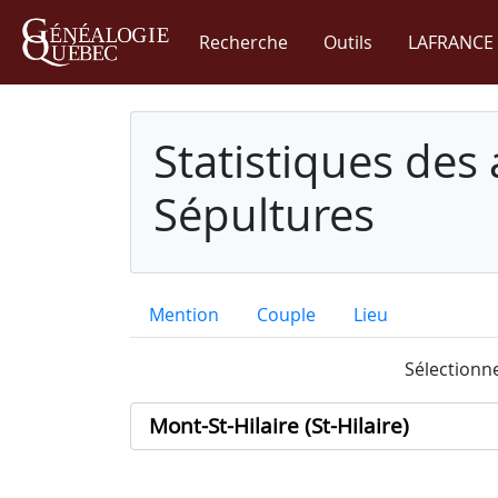
Recherche
Outils
LAFRANCE 
Statistiques des
Sépultures
Mention
Couple
Lieu
Sélectionne